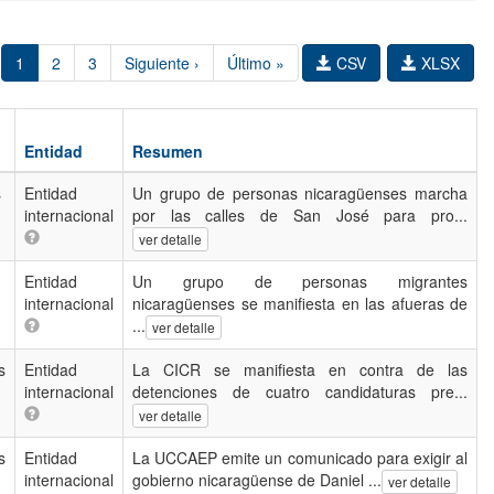
1
2
3
Siguiente ›
Último »
CSV
XLSX
Entidad
Resumen
s
Entidad
Un grupo de personas nicaragüenses marcha
internacional
por las calles de San José para pro...
ver detalle
Entidad
Un grupo de personas migrantes
internacional
nicaragüenses se manifiesta en las afueras de
...
ver detalle
s
Entidad
La CICR se manifiesta en contra de las
internacional
detenciones de cuatro candidaturas pre...
ver detalle
s
Entidad
La UCCAEP emite un comunicado para exigir al
internacional
gobierno nicaragüense de Daniel ...
ver detalle