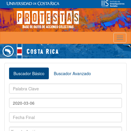
Toggl
naviga
Buscador Básico
Buscador Avanzado