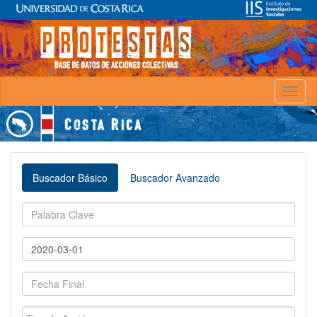
Toggl
naviga
Buscador Básico
Buscador Avanzado