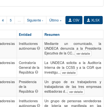
4
5
…
Siguiente ›
Último »
CSV
XLSX
Entidad
Resumen
jadores/as
Instituciones
Mediante un comunicado, la
autónomas
UNDECA denuncia a la Presidenta
Ejecutiva de la CC...
ver detalle
jadores/as
Contraloría
La UNDECA solicita a la Auditoría
General de la
Interna de la CCSS y a la CGR que
República
investigu...
ver detalle
jadores/as
Presidencia
Un grupo de ex trabajadores y
de la
trabajadoras de las tres empresas
República
estibadoras d...
ver detalle
jadores/as
Instituciones
Un grupo de personas vendedoras
autónomas
de lotería se manifiesta en las