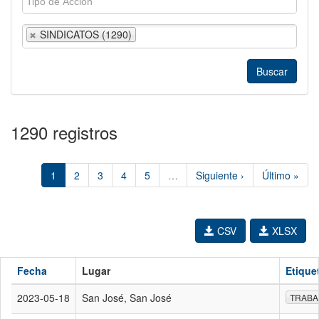
SINDICATOS (1290)
1290 registros
1
2
3
4
5
…
Siguiente ›
Último »
CSV
XLSX
Fecha
Lugar
Etique
2023-05-18
San José, San José
TRABA