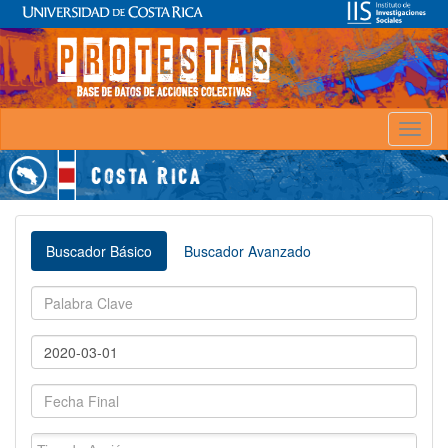
Toggl
naviga
Buscador Básico
Buscador Avanzado