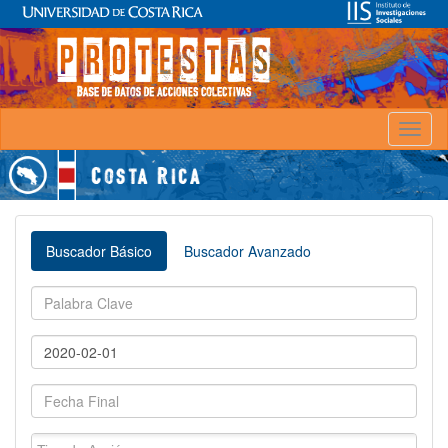
Toggl
naviga
Buscador Básico
Buscador Avanzado