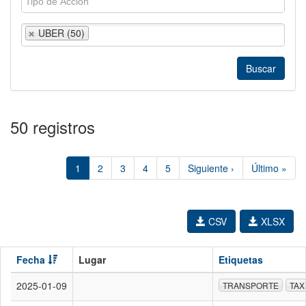
UBER (50)
50 registros
1
2
3
4
5
Siguiente ›
Último »
CSV
XLSX
Fecha
Lugar
Etiquetas
2025-01-09
TRANSPORTE
TAX