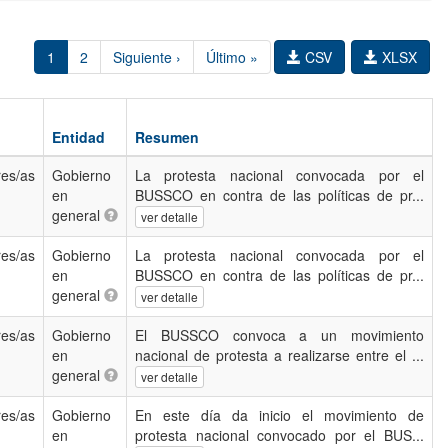
1
2
Siguiente ›
Último »
CSV
XLSX
Entidad
Resumen
res/as
Gobierno
La protesta nacional convocada por el
en
BUSSCO en contra de las políticas de pr...
general
ver detalle
res/as
Gobierno
La protesta nacional convocada por el
en
BUSSCO en contra de las políticas de pr...
general
ver detalle
res/as
Gobierno
El BUSSCO convoca a un movimiento
en
nacional de protesta a realizarse entre el ...
general
ver detalle
res/as
Gobierno
En este día da inicio el movimiento de
en
protesta nacional convocado por el BUS...