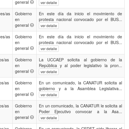
general
ver detalle
res/as
Gobierno
En este día da inicio el movimiento de
en
protesta nacional convocado por el BUS...
general
ver detalle
res/as
Gobierno
En este día da inicio el movimiento de
en
protesta nacional convocado por el BUS...
general
ver detalle
os/as
Gobierno
La UCCAEP solicita al gobierno de la
en
República y al poder legislativo la pron...
general
ver detalle
os/as
Gobierno
En un comunicado, la CANATUR solicita al
en
gobierno y a la Asamblea Legislativa...
general
ver detalle
os/as
Gobierno
En un comunicado, la CANATUR le solicita al
en
Poder Ejecutivo convocar a la Asa...
general
ver detalle
os/as
Gobierno
En un comunicado, la CEDET pide liberar el