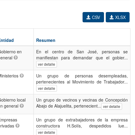
CSV
XLSX
Entidad
Resumen
Gobierno en
En el centro de San José, personas se
general
manifiestan para demandar que el gobier...
ver detalle
inisterios
Un grupo de personas desempleadas,
pertenecientes al Movimiento de Trabajador...
ver detalle
obierno local
Un grupo de vecinos y vecinas de Concepción
en general
Abajo de Alajuelita, pertenecient...
ver detalle
Empresas
Un grupo de extrabajadores de la empresa
privadas
constructora H.Solís, despedidos lue...
ver detalle