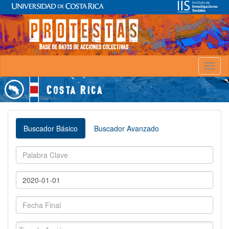
Toggl
naviga
Buscador Básico
Buscador Avanzado