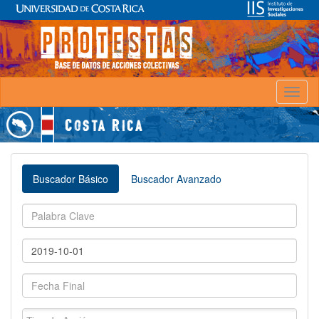
Toggl
naviga
Buscador Básico
Buscador Avanzado