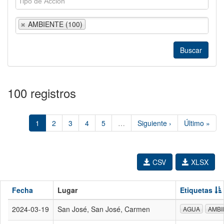
AMBIENTE (100)
100 registros
1
2
3
4
5
…
Siguiente ›
Último »
CSV
XLSX
Fecha
Lugar
Etiquetas
2024-03-19
San José, San José, Carmen
AGUA
AMBI