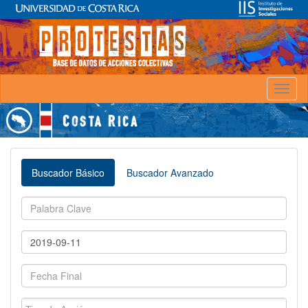
Toggl
naviga
Buscador Básico
Buscador Avanzado