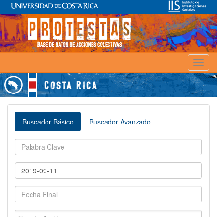
Toggl
naviga
Buscador Básico
Buscador Avanzado