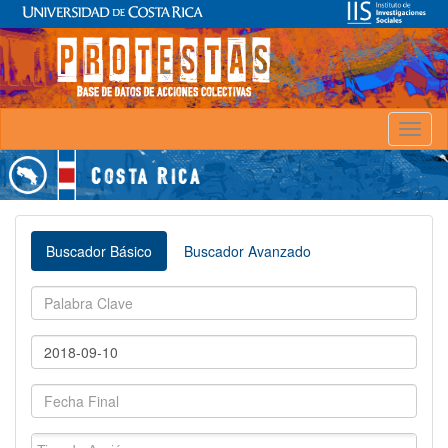
Toggl
naviga
Buscador Básico
Buscador Avanzado