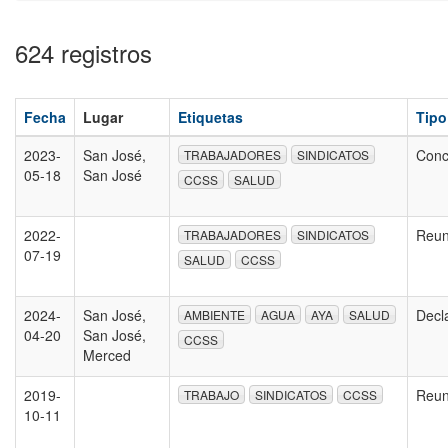
624 registros
Fecha
Lugar
Etiquetas
Tipo
2023-
San José,
Conc
TRABAJADORES
SINDICATOS
05-18
San José
CCSS
SALUD
2022-
Reun
TRABAJADORES
SINDICATOS
07-19
SALUD
CCSS
2024-
San José,
Decl
AMBIENTE
AGUA
AYA
SALUD
04-20
San José,
CCSS
Merced
2019-
Reun
TRABAJO
SINDICATOS
CCSS
10-11