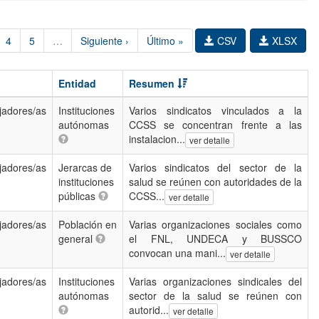
4
5
…
Siguiente ›
Último »
CSV
XLSX
Entidad
Resumen
jadores/as
Instituciones
Varios sindicatos vinculados a la
autónomas
CCSS se concentran frente a las
instalacion...
ver detalle
jadores/as
Jerarcas de
Varios sindicatos del sector de la
instituciones
salud se reúnen con autoridades de la
públicas
CCSS...
ver detalle
jadores/as
Población en
Varias organizaciones sociales como
general
el FNL, UNDECA y BUSSCO
convocan una mani...
ver detalle
jadores/as
Instituciones
Varias organizaciones sindicales del
autónomas
sector de la salud se reúnen con
autorid...
ver detalle