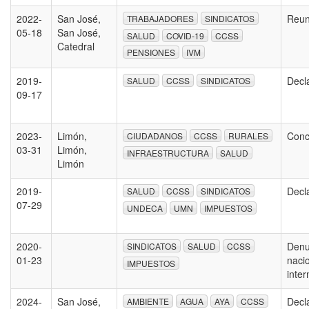
2022-
San José,
Reun
TRABAJADORES
SINDICATOS
05-18
San José,
SALUD
COVID-19
CCSS
Catedral
PENSIONES
IVM
2019-
Decl
SALUD
CCSS
SINDICATOS
09-17
2023-
Limón,
Conc
CIUDADANOS
CCSS
RURALES
03-31
Limón,
INFRAESTRUCTURA
SALUD
Limón
2019-
Decl
SALUD
CCSS
SINDICATOS
07-29
UNDECA
UMN
IMPUESTOS
2020-
Denu
SINDICATOS
SALUD
CCSS
01-23
naci
IMPUESTOS
inte
2024-
San José,
Decl
AMBIENTE
AGUA
AYA
CCSS