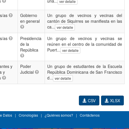
s
una...
ver detalle
os/as
Gobierno
Un grupo de vecinos y vecinas del
en general
cantón de Siquirres se manifiesta en las
ca...
ver detalle
os/as
Presidencia
Un grupo de vecinos y vecinas se
de la
reúnen en el centro de la comunidad de
República
Puert...
ver detalle
antes y
Poder
Un grupo de estudiantes de la Escuela
s y
Judicial
República Dominicana de San Francisco
s
d...
ver detalle
CSV
XLSX
e Datos
|
Cronologías
|
¿Quiénes somos?
|
Contáctenos