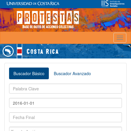
Toggl
naviga
Buscador Básico
Buscador Avanzado