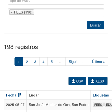
FEES (198)
198 registros
1
2
3
4
5
…
Siguiente ›
Último »
CSV
XLSX
Fecha
Lugar
Etiquetas
2025-05-27
San José, Montes de Oca, San Pedro
FEES
ED