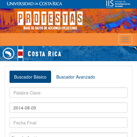
Toggl
naviga
Buscador Básico
Buscador Avanzado