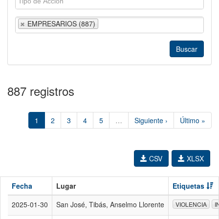
EMPRESARIOS (887)
887 registros
1
2
3
4
5
…
Siguiente ›
Último »
CSV
XLSX
Fecha
Lugar
Etiquetas
2025-01-30
San José, Tibás, Anselmo Llorente
VIOLENCIA
I