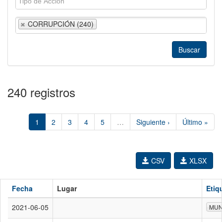
CORRUPCIÓN (240)
240 registros
1
2
3
4
5
…
Siguiente ›
Último »
CSV
XLSX
Fecha
Lugar
Etiq
2021-06-05
MUN