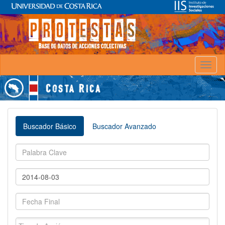
Toggl
naviga
Buscador Básico
Buscador Avanzado