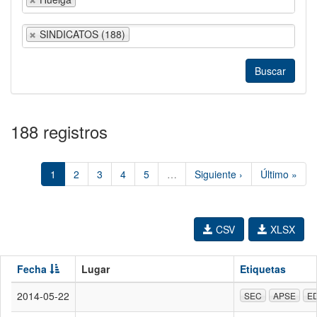
SINDICATOS (188)
188 registros
1
2
3
4
5
…
Siguiente ›
Último »
CSV
XLSX
Fecha
Lugar
Etiquetas
2014-05-22
SEC
APSE
E