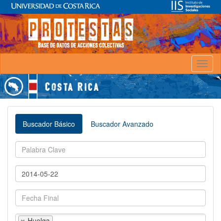
Toggl
naviga
Buscador Básico
Buscador Avanzado
Huelga