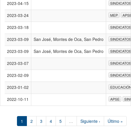
2023-04-15
SINDICATO
2023-03-24
MEP
APS
2023-03-18
SINDICATO
2023-03-09
San José, Montes de Oca, San Pedro
SINDICATO
2023-03-09
San José, Montes de Oca, San Pedro
SINDICATO
2023-03-07
SINDICATO
2023-02-09
SINDICATO
2023-01-02
EDUCACIÓ
2022-10-11
APSE
SIN
1
2
3
4
5
…
Siguiente ›
Último »