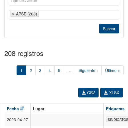
APSE (208)
208 registros
1
2
3
4
5
…
Siguiente ›
Último »
CSV
XLSX
Fecha
Lugar
Etiquetas
2023-04-27
SINDICATO