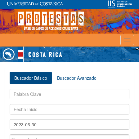
Toggl
naviga
Buscador Básico
Buscador Avanzado