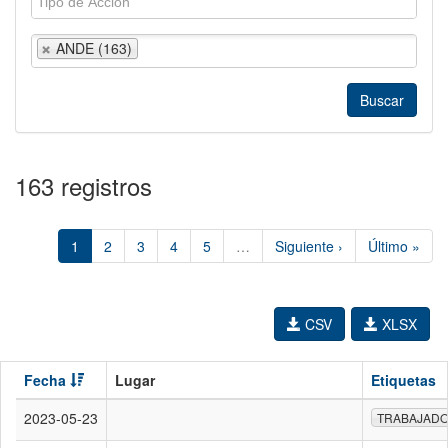
ANDE (163)
163 registros
1
2
3
4
5
…
Siguiente ›
Último »
CSV
XLSX
Fecha
Lugar
Etiquetas
2023-05-23
TRABAJAD