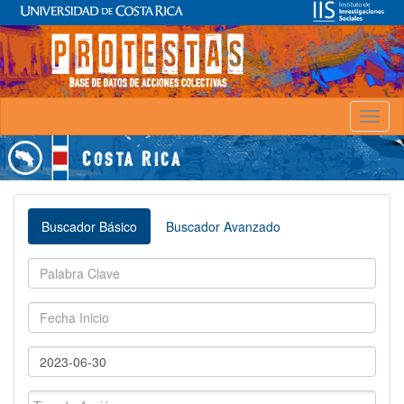
Toggl
naviga
Buscador Básico
Buscador Avanzado