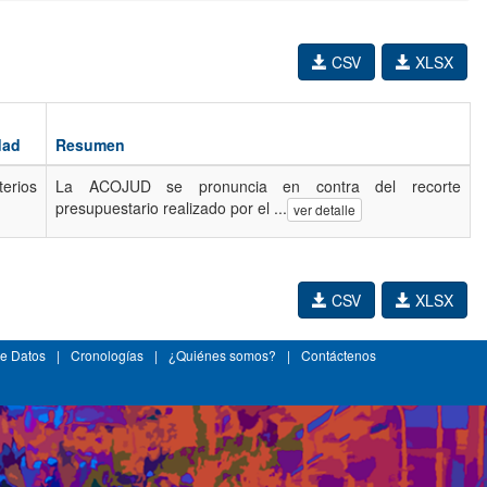
CSV
XLSX
dad
Resumen
terios
La ACOJUD se pronuncia en contra del recorte
presupuestario realizado por el ...
ver detalle
CSV
XLSX
e Datos
|
Cronologías
|
¿Quiénes somos?
|
Contáctenos