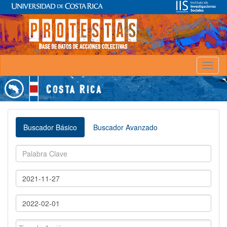
Toggl
naviga
Buscador Básico
Buscador Avanzado