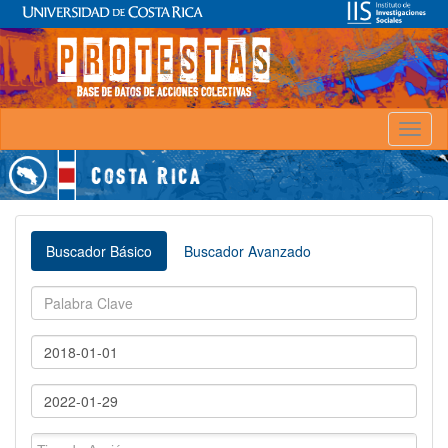
Toggl
naviga
Buscador Básico
Buscador Avanzado