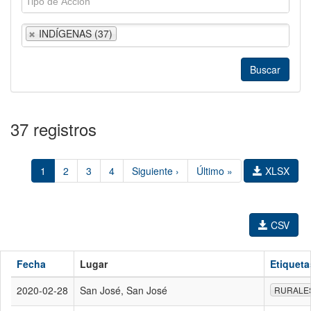
INDÍGENAS (37)
37 registros
1
2
3
4
Siguiente ›
Último »
XLSX
CSV
Fecha
Lugar
Etiqueta
2020-02-28
San José, San José
RURALE