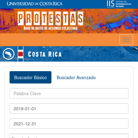
Toggl
naviga
Buscador Básico
Buscador Avanzado