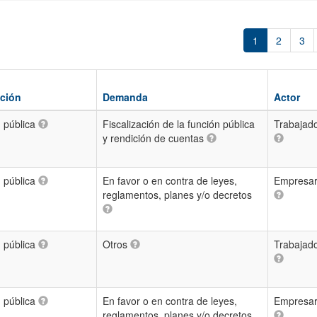
1
2
3
cción
Demanda
Actor
n pública
Fiscalización de la función pública
Trabajad
y rendición de cuentas
n pública
En favor o en contra de leyes,
Empresar
reglamentos, planes y/o decretos
n pública
Otros
Trabajad
n pública
En favor o en contra de leyes,
Empresar
reglamentos, planes y/o decretos