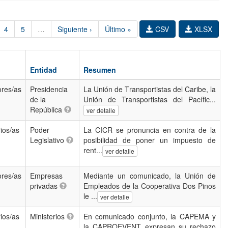
4
5
…
Siguiente ›
Último »
CSV
XLSX
Entidad
Resumen
ores/as
Presidencia
La Unión de Transportistas del Caribe, la
de la
Unión de Transportistas del Pacífic...
República
ver detalle
ios/as
Poder
La CICR se pronuncia en contra de la
Legislativo
posibilidad de poner un impuesto de
rent...
ver detalle
ores/as
Empresas
Mediante un comunicado, la Unión de
privadas
Empleados de la Cooperativa Dos Pinos
le ...
ver detalle
ios/as
Ministerios
En comunicado conjunto, la CAPEMA y
la CAPROEVENT expresan su rechazo