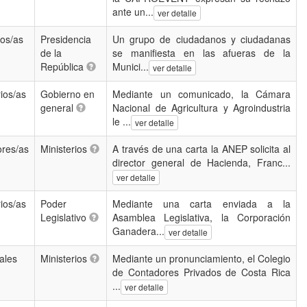
ante un...
ver detalle
os/as
Presidencia
Un grupo de ciudadanos y ciudadanas
de la
se manifiesta en las afueras de la
República
Munici...
ver detalle
ios/as
Gobierno en
Mediante un comunicado, la Cámara
general
Nacional de Agricultura y Agroindustria
le ...
ver detalle
ores/as
Ministerios
A través de una carta la ANEP solicita al
director general de Hacienda, Franc...
ver detalle
ios/as
Poder
Mediante una carta enviada a la
Legislativo
Asamblea Legislativa, la Corporación
Ganadera...
ver detalle
ales
Ministerios
Mediante un pronunciamiento, el Colegio
de Contadores Privados de Costa Rica
...
ver detalle