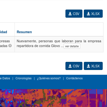
CSV
XLSX
idad
Resumen
presas
Nuevamente, personas que laboran para la empresa
vadas
repartidora de comida Glovo ...
ver detalle
CSV
XLSX
e Datos
|
Cronologías
|
¿Quiénes somos?
|
Contáctenos