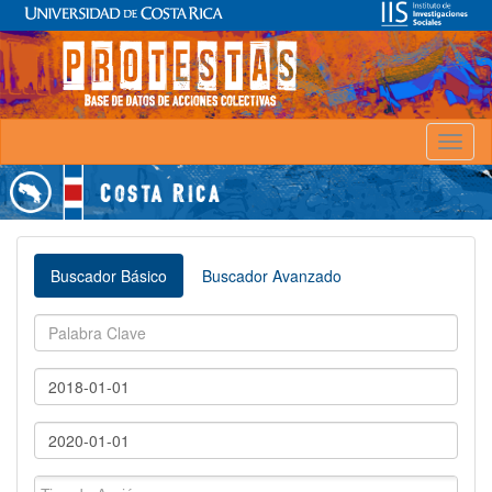
Toggl
naviga
Buscador Básico
Buscador Avanzado