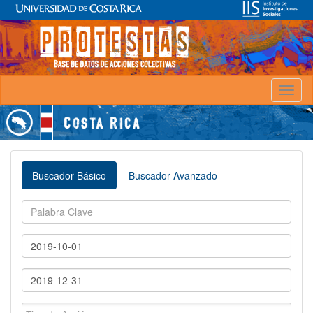
Toggl
naviga
Buscador Básico
Buscador Avanzado