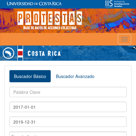
Toggl
naviga
Buscador Básico
Buscador Avanzado