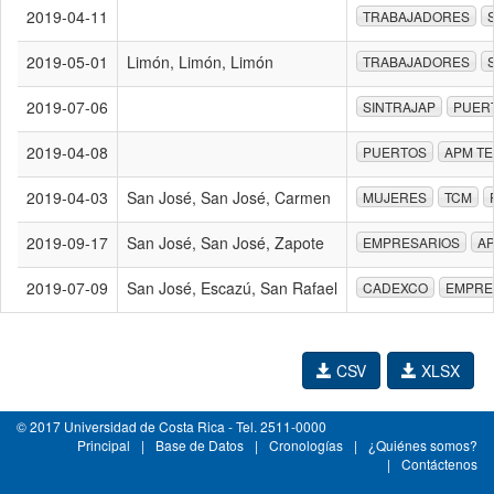
2019-04-11
TRABAJADORES
2019-05-01
Limón, Limón, Limón
TRABAJADORES
2019-07-06
SINTRAJAP
PUER
2019-04-08
PUERTOS
APM T
2019-04-03
San José, San José, Carmen
MUJERES
TCM
2019-09-17
San José, San José, Zapote
EMPRESARIOS
A
2019-07-09
San José, Escazú, San Rafael
CADEXCO
EMPRE
CSV
XLSX
© 2017 Universidad de Costa Rica - Tel. 2511-0000
Principal
|
Base de Datos
|
Cronologías
|
¿Quiénes somos?
|
Contáctenos