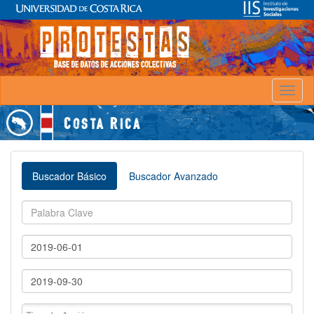
Toggl
naviga
Buscador Básico
Buscador Avanzado