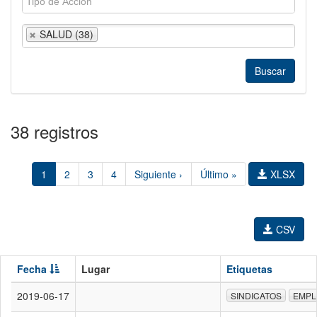
SALUD (38)
38 registros
1
2
3
4
Siguiente ›
Último »
XLSX
CSV
Fecha
Lugar
Etiquetas
2019-06-17
SINDICATOS
EMPL