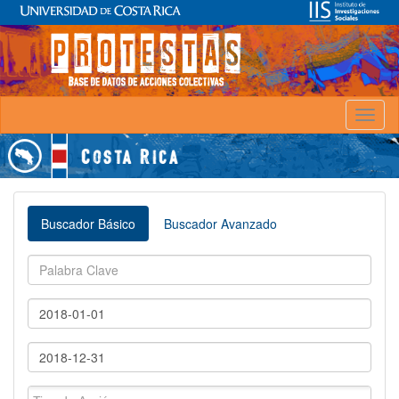
Toggl
naviga
Buscador Básico
Buscador Avanzado