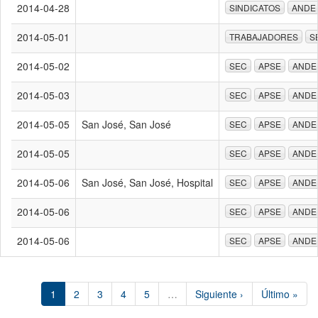
2014-04-28
SINDICATOS
ANDE
2014-05-01
TRABAJADORES
S
2014-05-02
SEC
APSE
ANDE
2014-05-03
SEC
APSE
ANDE
2014-05-05
San José, San José
SEC
APSE
ANDE
2014-05-05
SEC
APSE
ANDE
2014-05-06
San José, San José, Hospital
SEC
APSE
ANDE
2014-05-06
SEC
APSE
ANDE
2014-05-06
SEC
APSE
ANDE
1
2
3
4
5
…
Siguiente ›
Último »