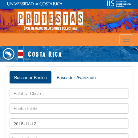
Toggl
naviga
Buscador Básico
Buscador Avanzado