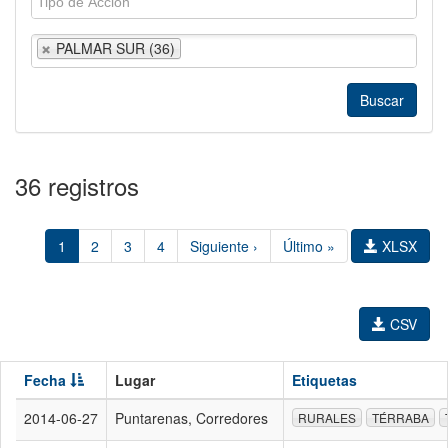
PALMAR SUR (36)
36 registros
1
2
3
4
Siguiente ›
Último »
XLSX
CSV
Fecha
Lugar
Etiquetas
2014-06-27
Puntarenas, Corredores
RURALES
TÉRRABA