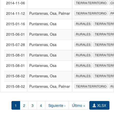
2014-11-06
TIERRA/TERRITORIO
C
2014-11-12
Puntarenas, Osa, Palmar
TIERRA/TERRITORIO
P
2015-01-16
Puntarenas, Osa
RURALES
TIERRA/TER
2015-06-01
Puntarenas, Osa
RURALES
TIERRA/TER
2015-07-28
Puntarenas, Osa
RURALES
TIERRA/TER
2015-08-01
Puntarenas, Osa
RURALES
TIERRA/TER
2015-08-01
Puntarenas, Osa
RURALES
TIERRA/TER
2015-08-02
Puntarenas, Osa
RURALES
TIERRA/TER
2015-08-02
Puntarenas, Osa, Palmar
TIERRA/TERRITORIO
R
1
2
3
4
Siguiente ›
Último »
XLSX