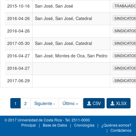
2015-10-16
San José, San José
TRABAJAD
2016-04-26
San José, San José, Catedral
SINDICATO
2016-04-26
SINDICATO
2017-05-30
San José, San José, Catedral
SINDICATO
2016-04-27
San José, Montes de Oca, San Pedro
SINDICATO
2016-04-27
SINDICATO
2017-06-29
SINDICATO
1
2
Siguiente ›
Último »
CSV
XLSX
© 2017 Universidad de Costa Rica - Tel. 2511-0000
Principal
|
Base de Datos
|
Cronologías
|
¿Quiénes somos?
|
Contáctenos