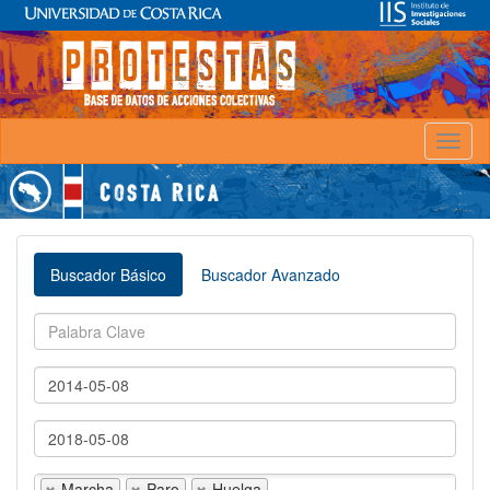
Toggl
naviga
Buscador Básico
Buscador Avanzado
Marcha
Paro
Huelga