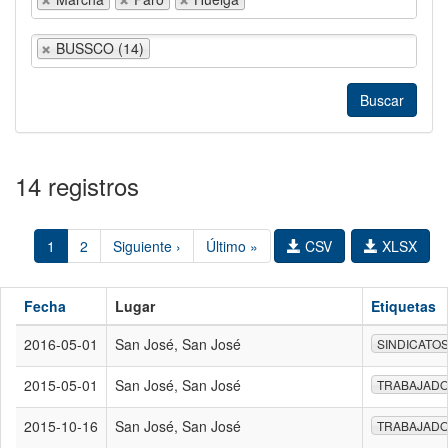
BUSSCO (14)
14 registros
1
2
Siguiente ›
Último »
CSV
XLSX
Fecha
Lugar
Etiquetas
2016-05-01
San José, San José
SINDICATO
2015-05-01
San José, San José
TRABAJAD
2015-10-16
San José, San José
TRABAJAD