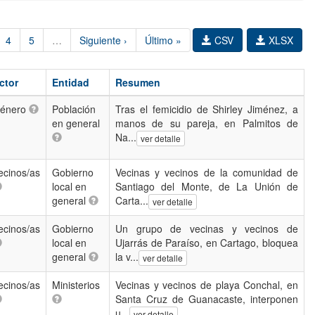
4
5
…
Siguiente ›
Último »
CSV
XLSX
ctor
Entidad
Resumen
énero
Población
Tras el femicidio de Shirley Jiménez, a
en general
manos de su pareja, en Palmitos de
Na...
ver detalle
ecinos/as
Gobierno
Vecinas y vecinos de la comunidad de
local en
Santiago del Monte, de La Unión de
general
Carta...
ver detalle
ecinos/as
Gobierno
Un grupo de vecinas y vecinos de
local en
Ujarrás de Paraíso, en Cartago, bloquea
general
la v...
ver detalle
ecinos/as
Ministerios
Vecinas y vecinos de playa Conchal, en
Santa Cruz de Guanacaste, interponen
u...
ver detalle