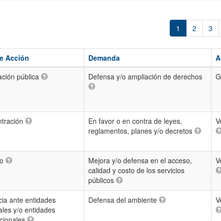
1
2
3
e Acción
Demanda
A
ación pública
Defensa y/o ampliación de derechos
G
tración
En favor o en contra de leyes,
V
reglamentos, planes y/o decretos
eo
Mejora y/o defensa en el acceso,
V
calidad y costo de los servicios
públicos
ia ante entidades
Defensa del ambiente
V
ales y/o entidades
acionales