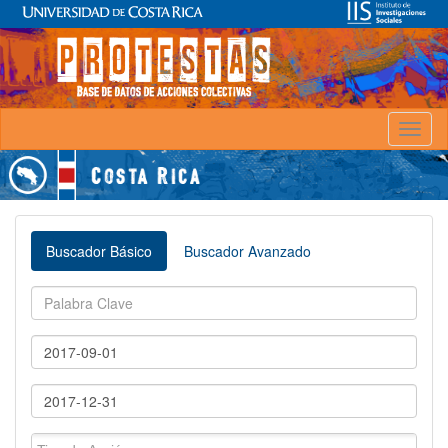
Toggl
naviga
Buscador Básico
Buscador Avanzado