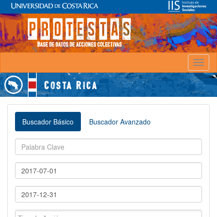
Toggl
naviga
Buscador Básico
Buscador Avanzado