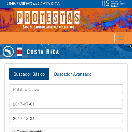
Toggl
naviga
Buscador Básico
Buscador Avanzado
Concentración