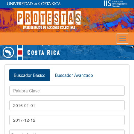
Toggl
naviga
Buscador Básico
Buscador Avanzado