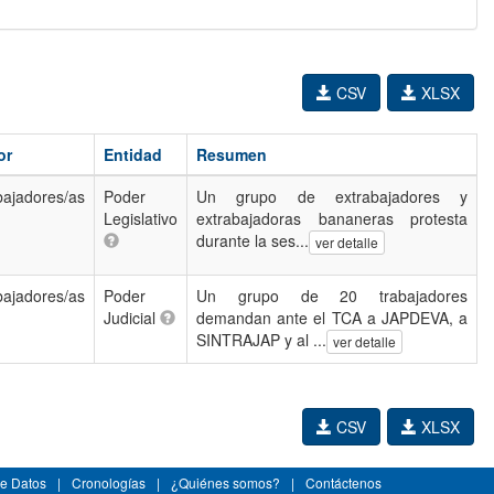
CSV
XLSX
or
Entidad
Resumen
bajadores/as
Poder
Un grupo de extrabajadores y
Legislativo
extrabajadoras bananeras protesta
durante la ses...
ver detalle
bajadores/as
Poder
Un grupo de 20 trabajadores
Judicial
demandan ante el TCA a JAPDEVA, a
SINTRAJAP y al ...
ver detalle
CSV
XLSX
e Datos
|
Cronologías
|
¿Quiénes somos?
|
Contáctenos