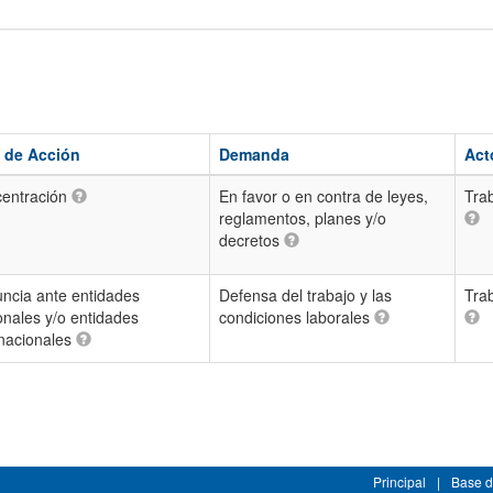
 de Acción
Demanda
Act
entración
En favor o en contra de leyes,
Tra
reglamentos, planes y/o
decretos
ncia ante entidades
Defensa del trabajo y las
Tra
onales y/o entidades
condiciones laborales
rnacionales
Principal
|
Base d