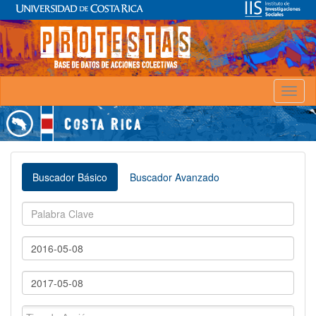
Toggl
naviga
Buscador Básico
Buscador Avanzado