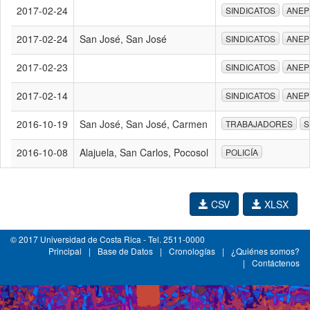
2017-02-24
SINDICATOS
ANEP
2017-02-24
San José, San José
SINDICATOS
ANEP
2017-02-23
SINDICATOS
ANEP
2017-02-14
SINDICATOS
ANEP
2016-10-19
San José, San José, Carmen
TRABAJADORES
S
2016-10-08
Alajuela, San Carlos, Pocosol
POLICÍA
CSV
XLSX
© 2017 Universidad de Costa Rica - Tel. 2511-0000
Principal
|
Base de Datos
|
Cronologías
|
¿Quiénes somos?
|
Contáctenos