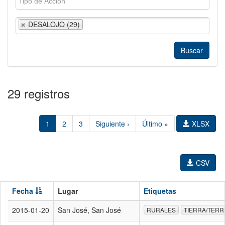
DESALOJO (29)
29 registros
1
2
3
Siguiente ›
Último »
XLSX
CSV
Fecha
Lugar
Etiquetas
2015-01-20
San José, San José
RURALES
TIERRA/TERR