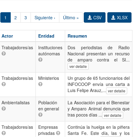
1
2
3
Siguiente ›
Último »
CSV
XLSX
Actor
Entidad
Resumen
Trabajadores/as
Instituciones
Dos periodistas de Radio
autónomas
Nacional presentan un recurso
de amparo contra el SI...
ver detalle
Trabajadores/as
Ministerios
Un grupo de 65 funcionarios del
INFOCOOP envía una carta a
Luis Felipe Arauz,...
ver detalle
Ambientalistas
Población
La Asociación para el Bienestar
en general
y Amparo Animal denuncia que
tras pocos días ...
ver detalle
Trabajadores/as
Empresas
Continúa la huelga en la piñera
privadas
Santa Fe. Este día, las y los