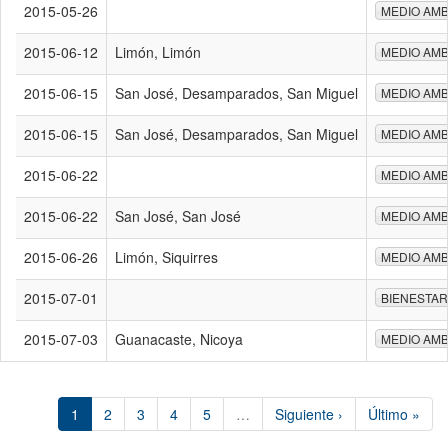
2015-05-26
MEDIO AMB
2015-06-12
Limón, Limón
MEDIO AMB
2015-06-15
San José, Desamparados, San Miguel
MEDIO AMB
2015-06-15
San José, Desamparados, San Miguel
MEDIO AMB
2015-06-22
MEDIO AMB
2015-06-22
San José, San José
MEDIO AMB
2015-06-26
Limón, Siquirres
MEDIO AMB
2015-07-01
BIENESTAR
2015-07-03
Guanacaste, Nicoya
MEDIO AMB
1
2
3
4
5
…
Siguiente ›
Último »