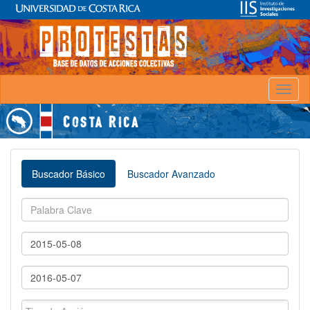
Toggl
naviga
Buscador Básico
Buscador Avanzado