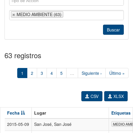
MEDIO AMBIENTE (63)
63 registros
1
2
3
4
5
…
Siguiente ›
Último »
CSV
XLSX
Fecha
Lugar
Etiquetas
2015-05-09
San José, San José
MEDIO AMB