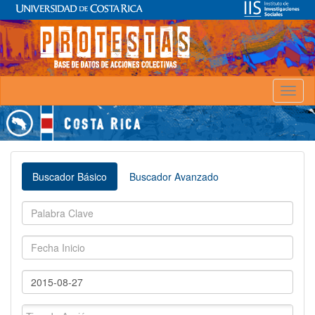
Toggl
naviga
Buscador Básico
Buscador Avanzado