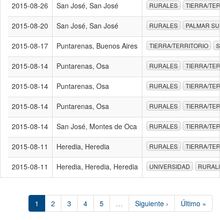
2015-08-26
San José, San José
RURALES
TIERRA/TE
2015-08-20
San José, San José
RURALES
PALMAR S
2015-08-17
Puntarenas, Buenos Aires
TIERRA/TERRITORIO
S
2015-08-14
Puntarenas, Osa
RURALES
TIERRA/TE
2015-08-14
Puntarenas, Osa
RURALES
TIERRA/TE
2015-08-14
Puntarenas, Osa
RURALES
TIERRA/TE
2015-08-14
San José, Montes de Oca
RURALES
TIERRA/TE
2015-08-11
Heredia, Heredia
RURALES
TIERRA/TE
2015-08-11
Heredia, Heredia, Heredia
UNIVERSIDAD
RURAL
1
2
3
4
5
…
Siguiente ›
Último »