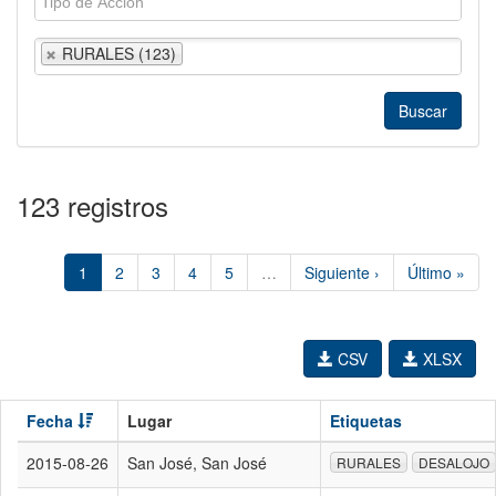
RURALES (123)
123 registros
1
2
3
4
5
…
Siguiente ›
Último »
CSV
XLSX
Fecha
Lugar
Etiquetas
2015-08-26
San José, San José
RURALES
DESALOJO