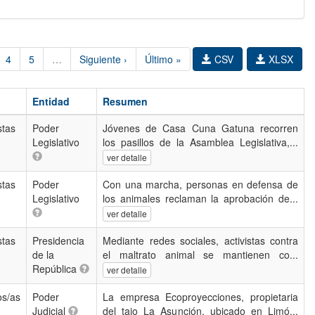
4
5
…
Siguiente ›
Último »
CSV
XLSX
Entidad
Resumen
stas
Poder
Jóvenes de Casa Cuna Gatuna recorren
Legislativo
los pasillos de la Asamblea Legislativa,...
ver detalle
stas
Poder
Con una marcha, personas en defensa de
Legislativo
los animales reclaman la aprobación de...
ver detalle
stas
Presidencia
Mediante redes sociales, activistas contra
de la
el maltrato animal se mantienen co...
República
ver detalle
os/as
Poder
La empresa Ecoproyecciones, propietaria
Judicial
del tajo La Asunción, ubicado en Limó...