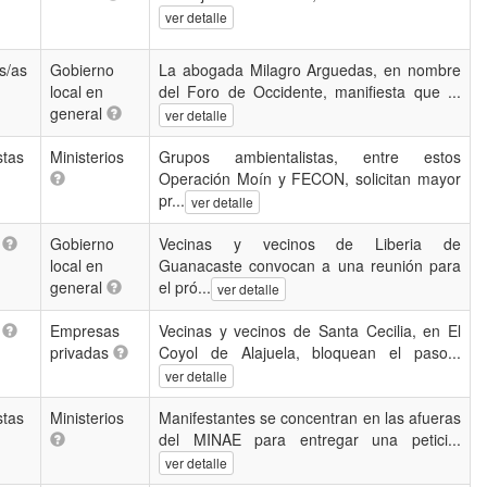
ver detalle
s/as
Gobierno
La abogada Milagro Arguedas, en nombre
local en
del Foro de Occidente, manifiesta que ...
general
ver detalle
stas
Ministerios
Grupos ambientalistas, entre estos
Operación Moín y FECON, solicitan mayor
pr...
ver detalle
s
Gobierno
Vecinas y vecinos de Liberia de
local en
Guanacaste convocan a una reunión para
general
el pró...
ver detalle
s
Empresas
Vecinas y vecinos de Santa Cecilia, en El
privadas
Coyol de Alajuela, bloquean el paso...
ver detalle
stas
Ministerios
Manifestantes se concentran en las afueras
del MINAE para entregar una petici...
ver detalle