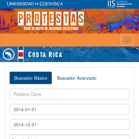
Toggl
naviga
Buscador Básico
Buscador Avanzado