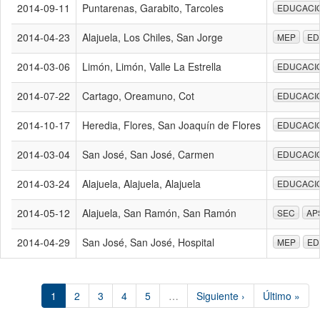
2014-09-11
Puntarenas, Garabito, Tarcoles
EDUCACI
2014-04-23
Alajuela, Los Chiles, San Jorge
MEP
ED
2014-03-06
Limón, Limón, Valle La Estrella
EDUCACI
2014-07-22
Cartago, Oreamuno, Cot
EDUCACI
2014-10-17
Heredia, Flores, San Joaquín de Flores
EDUCACI
2014-03-04
San José, San José, Carmen
EDUCACI
2014-03-24
Alajuela, Alajuela, Alajuela
EDUCACI
2014-05-12
Alajuela, San Ramón, San Ramón
SEC
AP
2014-04-29
San José, San José, Hospital
MEP
ED
1
2
3
4
5
…
Siguiente ›
Último »